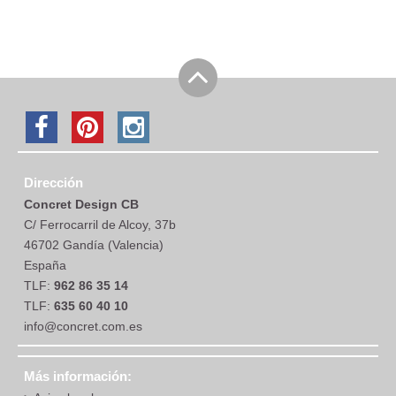
Dirección
Concret Design CB
C/ Ferrocarril de Alcoy, 37b
46702 Gandía (Valencia)
España
TLF:
962 86 35 14
TLF:
635 60 40 10
info@concret.com.es
Más información: